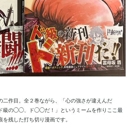
の二作目。全２巻ながら、「心の強さが違えんだ
ド級の◯◯、ド◯◯だ！」というミームを作りここ最
痕を残した打ち切り漫画です。