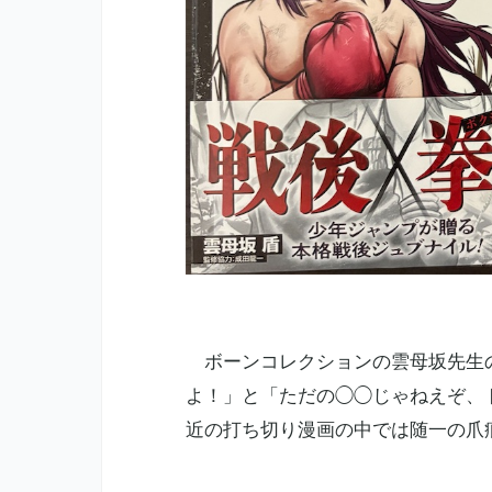
ボーンコレクションの雲母坂先生
よ！」と「ただの◯◯じゃねえぞ、
近の打ち切り漫画の中では随一の爪